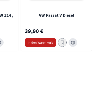
W 124 /
VW Passat V Diesel
39,90 €
39,
In den Warenkorb
In 