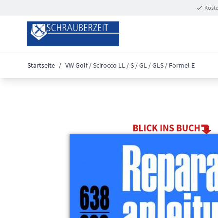
Zum Inhalt springen
Koste
Startseite
/
VW Golf / Scirocco LL / S / GL / GLS / Formel E
Main image
Click to view image in fullscreen