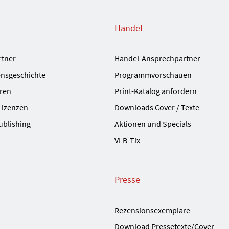
Handel
rtner
Handel-Ansprechpartner
nsgeschichte
Programmvorschauen
ren
Print-Katalog anfordern
Lizenzen
Downloads Cover / Texte
ublishing
Aktionen und Specials
VLB-Tix
Presse
Rezensionsexemplare
Download Pressetexte/Cover