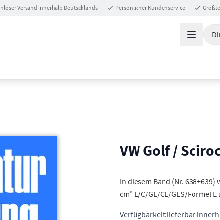
nloser Versand innerhalb Deutschlands
Persönlicher Kundenservice
Größte
Di
VW Golf / Sciroc
In diesem Band (Nr. 638+639) 
cm³ L/C/GL/CL/GLS/Formel E 
Verfügbarkeit:
lieferbar inner