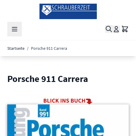
Zum Inhalt springen
Suche
Waren
Startseite
/
Porsche 911 Carrera
Porsche 911 Carrera
Main image
Click to view image in fullscreen