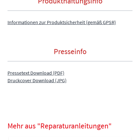
Produkthaftungsinfo
Informationen zur Produktsicherheit (gemäß GPSR)
Presseinfo
Pressetext Download (PDF)
Druckcover Download (JPG)
Mehr aus "Reparaturanleitungen"
Navigating through the elements of the carousel is possible using
Press to skip carousel
Press to go to carousel navigation