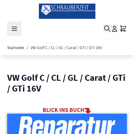
Zum Inhalt springen
Suche
Waren
Startseite
/
VW Golf C / CL / GL / Carat / GTi / GTi 16V
VW Golf C / CL / GL / Carat / GTi
/ GTi 16V
Main image
Click to view image in fullscreen