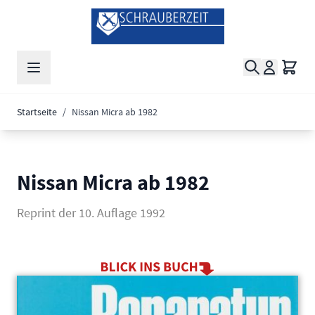
Zum Inhalt springen
Suche
Waren
Startseite
/
Nissan Micra ab 1982
Nissan Micra ab 1982
Reprint der 10. Auflage 1992
Main image
Click to view image in fullscreen