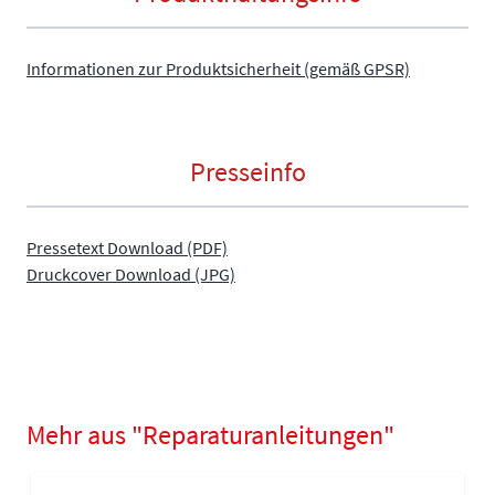
Informationen zur Produktsicherheit (gemäß GPSR)
Presseinfo
Pressetext Download (PDF)
Druckcover Download (JPG)
Mehr aus "Reparaturanleitungen"
Navigating through the elements of the carousel is possible using
Press to skip carousel
Press to go to carousel navigation