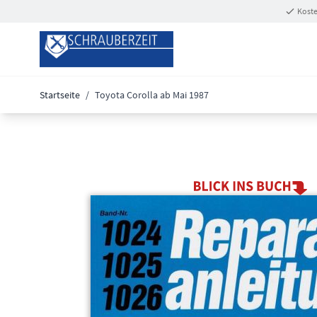
Zum Inhalt springen
Koste
Startseite
/
Toyota Corolla ab Mai 1987
Main image
Click to view image in fullscreen