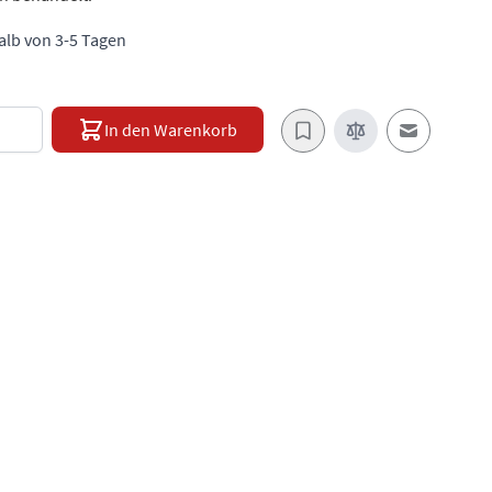
halb von 3-5 Tagen
e
In den Warenkorb
E-Mail an e