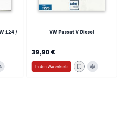
W 124 /
VW Passat V Diesel
39,90 €
39,
In den Warenkorb
In 