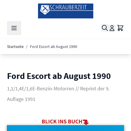
Zum Inhalt springen
Suche
Waren
Startseite
/
Ford Escort ab August 1990
Ford Escort ab August 1990
1,1/1,4E/1,6E-Benzin-Motorren // Reprint der 9.
Auflage 1991
Main image
Click to view image in fullscreen