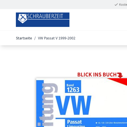
Zum Inhalt springen
Koste
Startseite
/
VW Passat V 1999-2002
Main image
Click to view image in fullscreen