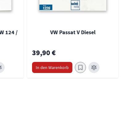
W 124 /
VW Passat V Diesel
39,90 €
39,
In den Warenkorb
In 