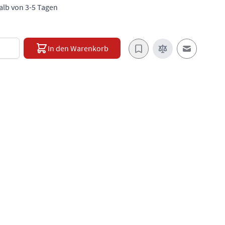
halb von 3-5 Tagen
e
In den Warenkorb
E-Mail an e