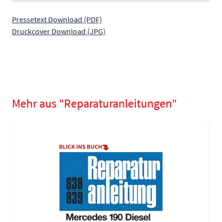
Pressetext Download (PDF)
Druckcover Download (JPG)
Mehr aus "Reparaturanleitungen"
Navigating through the elements of the carousel is possible using
Press to skip carousel
Press to go to carousel navigation