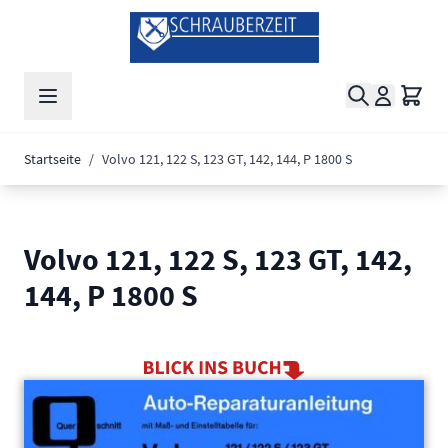
Zum Inhalt springen
Suche
Waren
Startseite
/
Volvo 121, 122 S, 123 GT, 142, 144, P 1800 S
Volvo 121, 122 S, 123 GT, 142,
144, P 1800 S
Main image
Click to view image in fullscreen