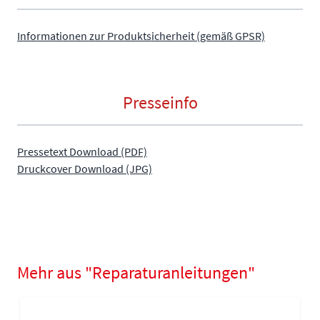
Informationen zur Produktsicherheit (gemäß GPSR)
Presseinfo
Pressetext Download (PDF)
Druckcover Download (JPG)
Mehr aus "Reparaturanleitungen"
Navigating through the elements of the carousel is possible using
Press to skip carousel
Press to go to carousel navigation