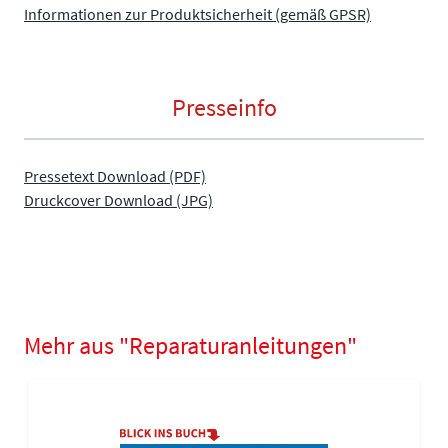
Informationen zur Produktsicherheit (gemäß GPSR)
Presseinfo
Pressetext Download (PDF)
Druckcover Download (JPG)
Mehr aus "Reparaturanleitungen"
Navigating through the elements of the carousel is possible using
Press to skip carousel
Press to go to carousel navigation