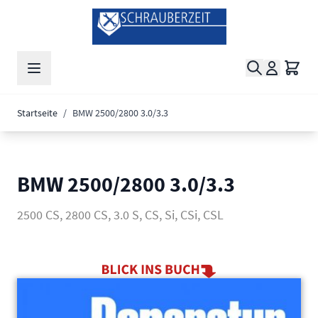
Zum Inhalt springen
Suche
Waren
Startseite
/
BMW 2500/2800 3.0/3.3
BMW 2500/2800 3.0/3.3
2500 CS, 2800 CS, 3.0 S, CS, Si, CSi, CSL
Main image
Click to view image in fullscreen