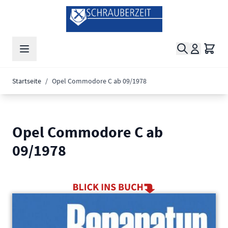
Zum Inhalt springen
Suche
Waren
Startseite
/
Opel Commodore C ab 09/1978
Opel Commodore C ab
09/1978
Main image
Click to view image in fullscreen