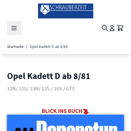
Zum Inhalt springen
Suche
Waren
Startseite
/
Opel Kadett D ab 8/81
Opel Kadett D ab 8/81
12N/ 12S/ 13N/ 13S / 16S / GTE
Main image
Click to view image in fullscreen