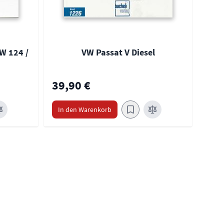
W 124 /
VW Passat V Diesel
39,90 €
39,
In den Warenkorb
In 