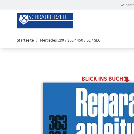
Zum Inhalt springen
Koste
Startseite
/
Mercedes 280 / 350 / 450 / SL / SLC
Main image
Click to view image in fullscreen