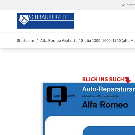
Zum Inhalt springen
Koste
Startseite
/
Alfa Romeo Giulietta / Giulia 1300, 1600, 1750 (alle M
Main image
Click to view image in fullscreen