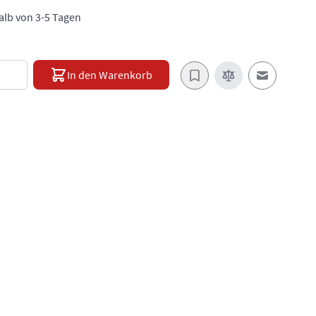
halb von 3-5 Tagen
e
In den Warenkorb
E-Mail an e