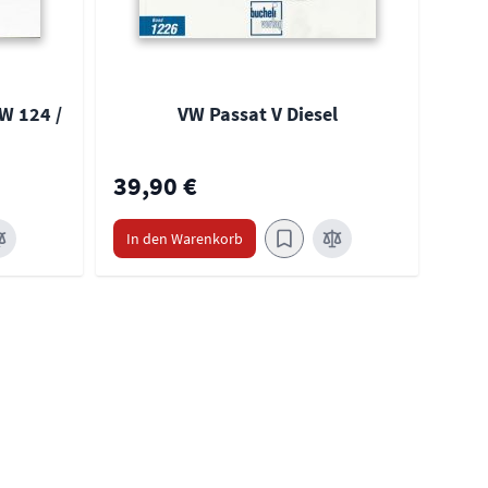
W 124 /
VW Passat V Diesel
39,90 €
39,
In den Warenkorb
In 