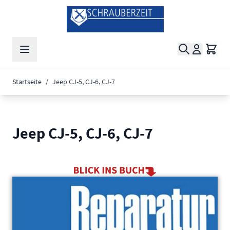
Zum Inhalt springen
Suche
Waren
Startseite
/
Jeep CJ-5, CJ-6, CJ-7
Jeep CJ-5, CJ-6, CJ-7
Main image
Click to view image in fullscreen