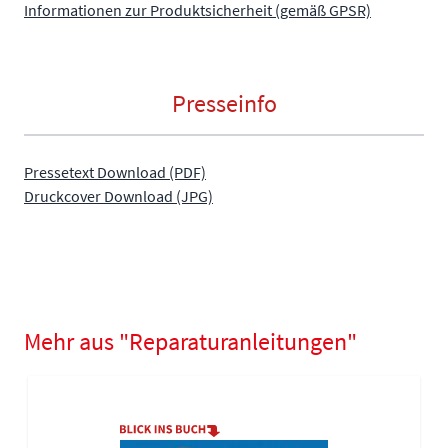
Informationen zur Produktsicherheit (gemäß GPSR)
Presseinfo
Pressetext Download (PDF)
Druckcover Download (JPG)
Mehr aus "Reparaturanleitungen"
Navigating through the elements of the carousel is possible using
Press to skip carousel
Press to go to carousel navigation