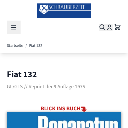
Zum Inhalt springen
Suche
Waren
Startseite
/
Fiat 132
Fiat 132
GL/GLS // Reprint der 9.Auflage 1975
Main image
Click to view image in fullscreen