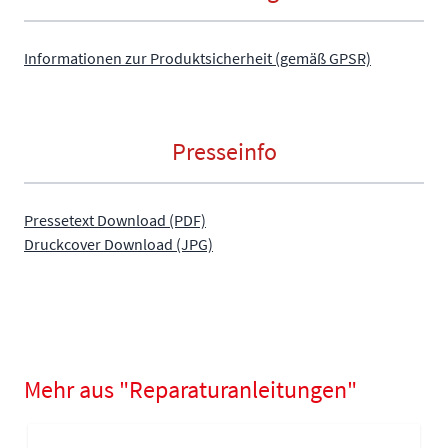
Informationen zur Produktsicherheit (gemäß GPSR)
Presseinfo
Pressetext Download (PDF)
Druckcover Download (JPG)
Mehr aus "Reparaturanleitungen"
Navigating through the elements of the carousel is possible using
Press to skip carousel
Press to go to carousel navigation