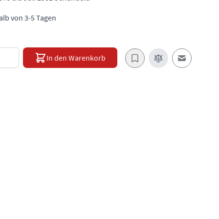
halb von 3-5 Tagen
e
In den Warenkorb
E-Mail an e