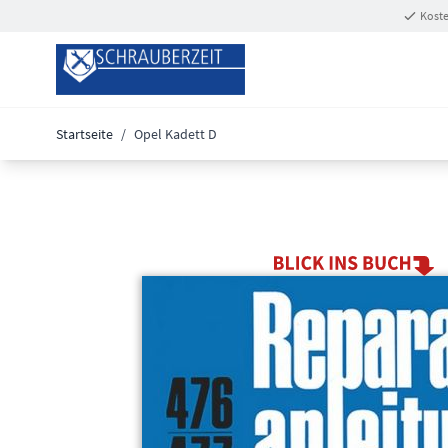
Zum Inhalt springen
Koste
Startseite
/
Opel Kadett D
Main image
Click to view image in fullscreen