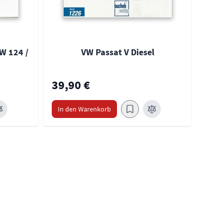
W 124 /
VW Passat V Diesel
39,90 €
39,
In den Warenkorb
In 