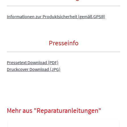
Informationen zur Produktsicherheit (gemäß GPSR)
Presseinfo
Pressetext Download (PDF)
Druckcover Download (JPG)
Mehr aus "Reparaturanleitungen"
Navigating through the elements of the carousel is possible using
Press to skip carousel
Press to go to carousel navigation