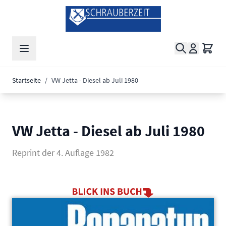
Zum Inhalt springen
Suche
Waren
Startseite
/
VW Jetta - Diesel ab Juli 1980
VW Jetta - Diesel ab Juli 1980
Reprint der 4. Auflage 1982
Main image
Click to view image in fullscreen