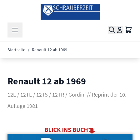
Zum Inhalt springen
Suche
Waren
Startseite
/
Renault 12 ab 1969
Renault 12 ab 1969
12L / 12TL / 12TS / 12TR / Gordini // Reprint der 10.
Auflage 1981
Main image
Click to view image in fullscreen