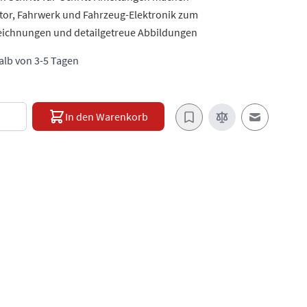
or, Fahrwerk und Fahrzeug-Elektronik zum
zeichnungen und detailgetreue Abbildungen
halb von 3-5 Tagen
e
In den Warenkorb
E-Mail an e