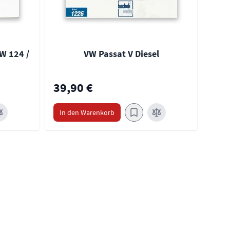
W 124 /
VW Passat V Diesel
39,90 €
39,
In den Warenkorb
In 