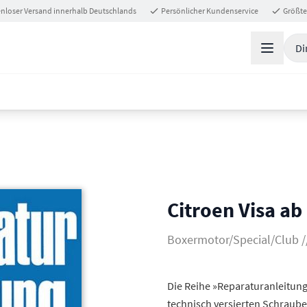
nloser Versand innerhalb Deutschlands
Persönlicher Kundenservice
Größte
Di
Citroen Visa a
Boxermotor/Special/Club //
Die Reihe »Reparaturanleitung«
technisch versierten Schraube