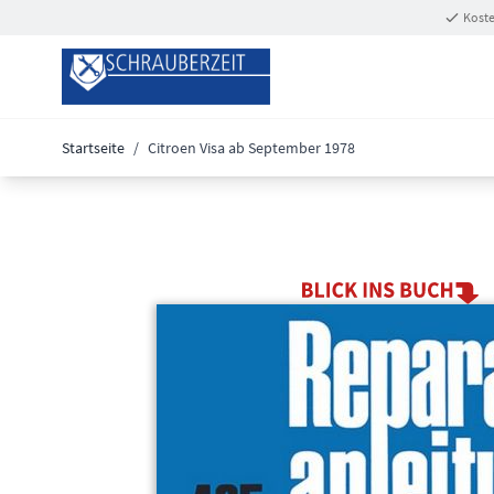
Zum Inhalt springen
Koste
Startseite
/
Citroen Visa ab September 1978
Main image
Click to view image in fullscreen