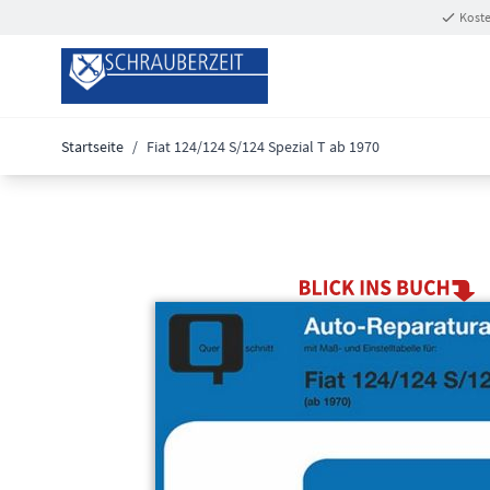
Zum Inhalt springen
Koste
Startseite
/
Fiat 124/124 S/124 Spezial T ab 1970
Main image
Click to view image in fullscreen