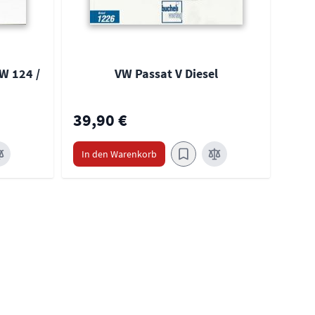
W 124 /
VW Passat V Diesel
39,90 €
39,
In den Warenkorb
In 