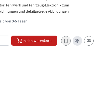
or, Fahrwerk und Fahrzeug-Elektronik zum
zeichnungen und detailgetreue Abbildungen
halb von 3-5 Tagen
e
In den Warenkorb
E-Mail an e