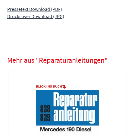
Pressetext Download (PDF)
Druckcover Download (JPG)
Mehr aus "Reparaturanleitungen"
Navigating through the elements of the carousel is possible using
Press to skip carousel
Press to go to carousel navigation