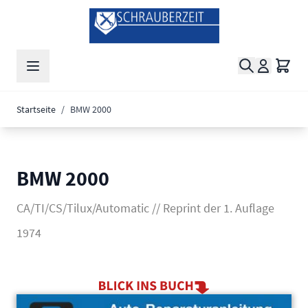
Zum Inhalt springen
Suche
Waren
Startseite
/
BMW 2000
BMW 2000
CA/TI/CS/Tilux/Automatic // Reprint der 1. Auflage
1974
Main image
Click to view image in fullscreen