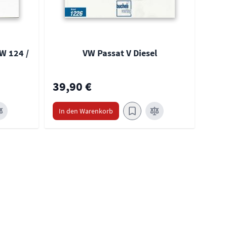
W 124 /
VW Passat V Diesel
39,90 €
39,
In den Warenkorb
In 