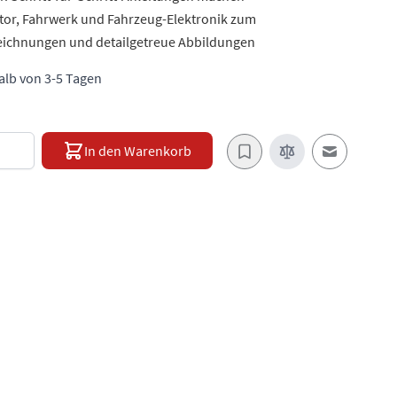
or, Fahrwerk und Fahrzeug-Elektronik zum
zeichnungen und detailgetreue Abbildungen
halb von 3-5 Tagen
e
In den Warenkorb
E-Mail an e