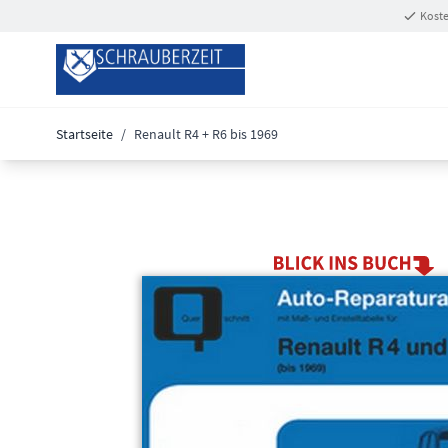
Zum Inhalt springen
Koste
Startseite
/
Renault R4 + R6 bis 1969
Main image
Click to view image in fullscreen