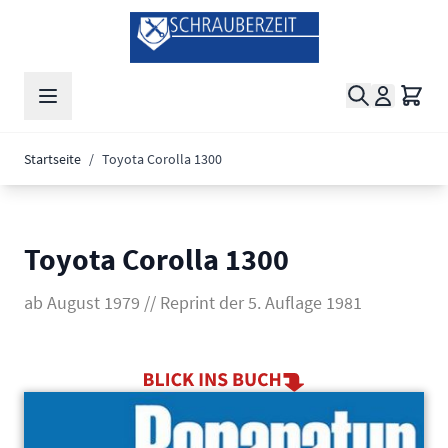
Zum Inhalt springen
Suche
Waren
Startseite
/
Toyota Corolla 1300
Toyota Corolla 1300
ab August 1979 // Reprint der 5. Auflage 1981
Main image
Click to view image in fullscreen