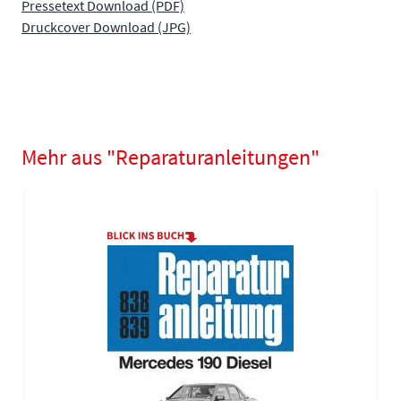
Pressetext Download (PDF)
Druckcover Download (JPG)
Mehr aus "Reparaturanleitungen"
Navigating through the elements of the carousel is possible using
Press to skip carousel
Press to go to carousel navigation