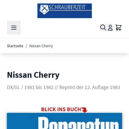
Zum Inhalt springen
Suche
Waren
Startseite
/
Nissan Cherry
Nissan Cherry
DX/GL / 1981 bis 1982 // Reprint der 12. Auflage 1983
Main image
Click to view image in fullscreen