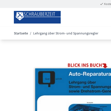
Zum Inhalt springen
Koste
Startseite
/
Lehrgang über Strom- und Spannungsregler
Main image
Click to view image in fullscreen