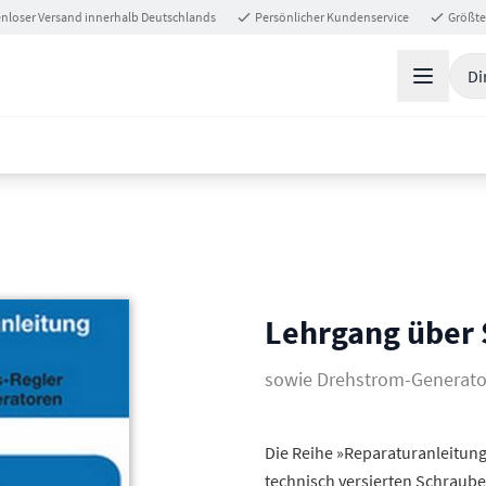
nloser Versand innerhalb Deutschlands
Persönlicher Kundenservice
Größte
Di
Lehrgang über
sowie Drehstrom-Generat
Die Reihe »Reparaturanleitung«
technisch versierten Schraube