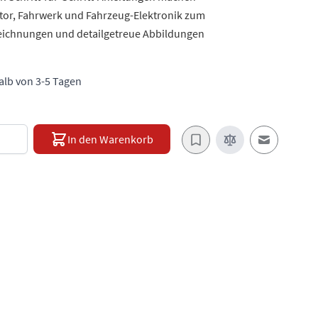
or, Fahrwerk und Fahrzeug-Elektronik zum
zeichnungen und detailgetreue Abbildungen
halb von 3-5 Tagen
e
In den Warenkorb
E-Mail an e