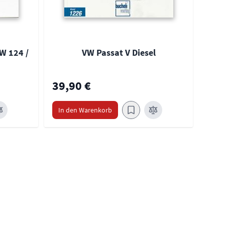
W 124 /
VW Passat V Diesel
39,90 €
39,
In den Warenkorb
In 