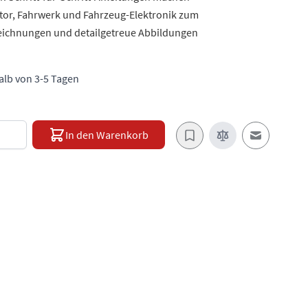
or, Fahrwerk und Fahrzeug-Elektronik zum
zeichnungen und detailgetreue Abbildungen
halb von 3-5 Tagen
e
In den Warenkorb
E-Mail an e