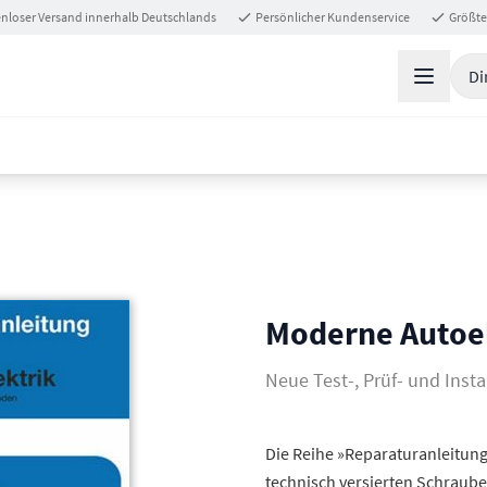
nloser Versand innerhalb Deutschlands
Persönlicher Kundenservice
Größte
Di
Moderne Autoel
Neue Test-, Prüf- und Ins
Die Reihe »Reparaturanleitung«
technisch versierten Schraube