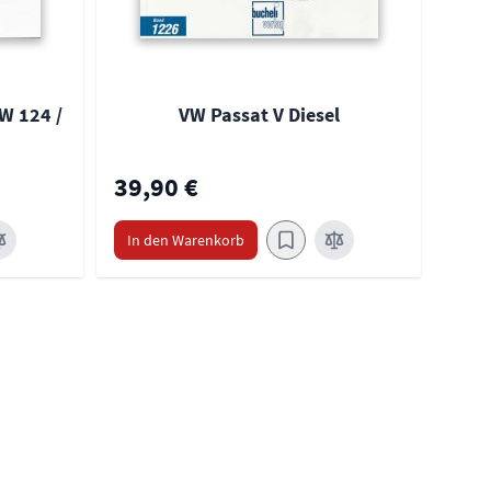
W 124 /
VW Passat V Diesel
39,90 €
39,
In den Warenkorb
In 