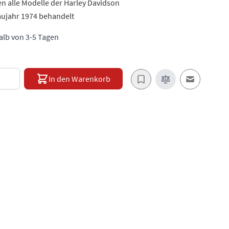
en alle Modelle der Harley Davidson
aujahr 1974 behandelt
halb von 3-5 Tagen
e
In den Warenkorb
E-Mail an e