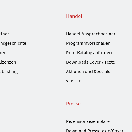
Handel
rtner
Handel-Ansprechpartner
nsgeschichte
Programmvorschauen
ren
Print-Katalog anfordern
Lizenzen
Downloads Cover / Texte
ublishing
Aktionen und Specials
VLB-Tix
Presse
Rezensionsexemplare
Download Pressetexte/Cover