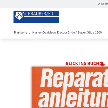
Zum Inhalt springen
Koste
Startseite
/
Harley-Davidson Electra Glide / Super Glide 1200
Main image
Click to view image in fullscreen