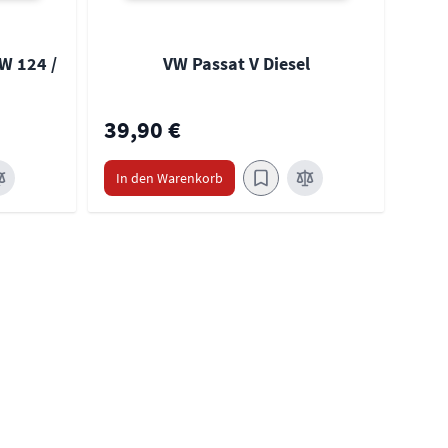
W 124 /
VW Passat V Diesel
39,90 €
39,
In den Warenkorb
In 