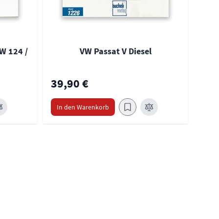
W 124 /
VW Passat V Diesel
39,90 €
39,
In den Warenkorb
In 