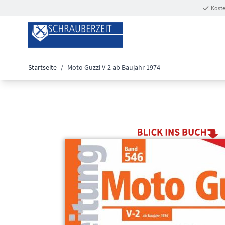
Zum Inhalt springen
Koste
Startseite
/
Moto Guzzi V-2 ab Baujahr 1974
Main image
Click to view image in fullscreen