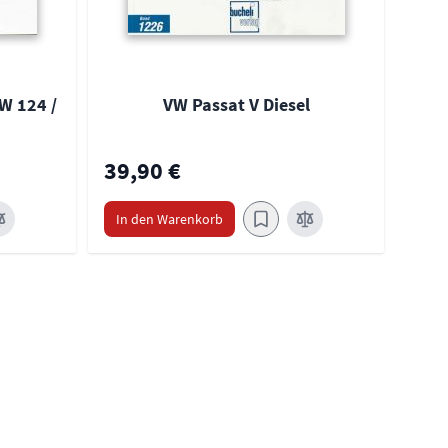
W 124 /
VW Passat V Diesel
39,90 €
39,
In den Warenkorb
In 