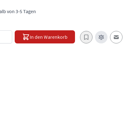
halb von 3-5 Tagen
e
In den Warenkorb
E-Mail an e