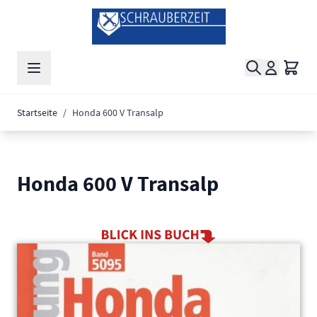
Zum Inhalt springen
Suche
Waren
Startseite
/
Honda 600 V Transalp
Honda 600 V Transalp
Main image
Click to view image in fullscreen