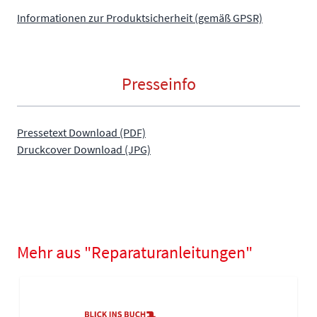
Informationen zur Produktsicherheit (gemäß GPSR)
Presseinfo
Pressetext Download (PDF)
Druckcover Download (JPG)
Mehr aus "Reparaturanleitungen"
Navigating through the elements of the carousel is possible using
Press to skip carousel
Press to go to carousel navigation