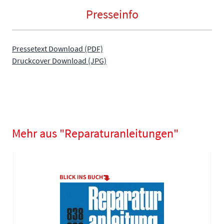
Presseinfo
Pressetext Download (PDF)
Druckcover Download (JPG)
Mehr aus "Reparaturanleitungen"
Navigating through the elements of the carousel is possible using
Press to skip carousel
Press to go to carousel navigation