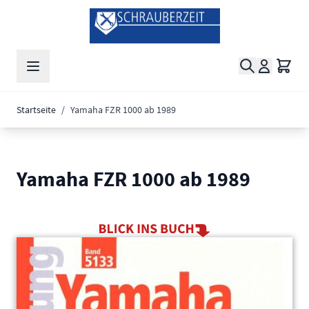
Zum Inhalt springen
Suche
Waren
Startseite
/
Yamaha FZR 1000 ab 1989
Yamaha FZR 1000 ab 1989
Main image
Click to view image in fullscreen