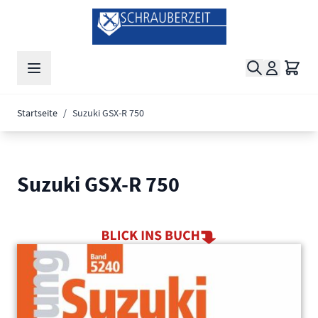
Zum Inhalt springen
Suche
Waren
Startseite
/
Suzuki GSX-R 750
Suzuki GSX-R 750
Main image
Click to view image in fullscreen