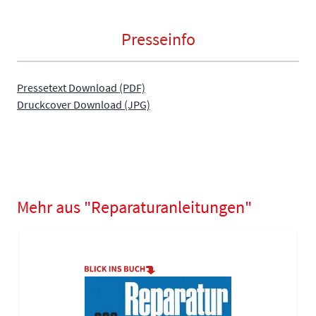
Presseinfo
Pressetext Download (PDF)
Druckcover Download (JPG)
Mehr aus "Reparaturanleitungen"
Navigating through the elements of the carousel is possible using
Press to skip carousel
Press to go to carousel navigation