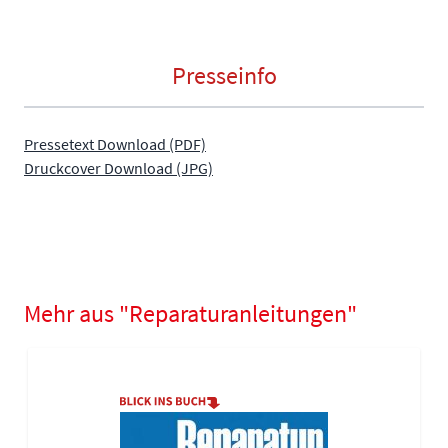
Presseinfo
Pressetext Download (PDF)
Druckcover Download (JPG)
Mehr aus "Reparaturanleitungen"
Navigating through the elements of the carousel is possible using
Press to skip carousel
Press to go to carousel navigation