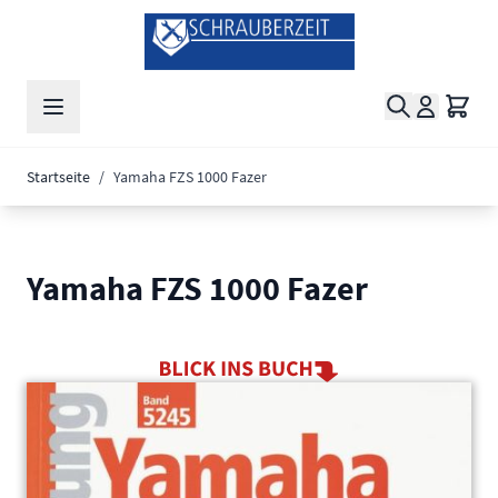
Zum Inhalt springen
Suche
Waren
Startseite
/
Yamaha FZS 1000 Fazer
Yamaha FZS 1000 Fazer
Main image
Click to view image in fullscreen