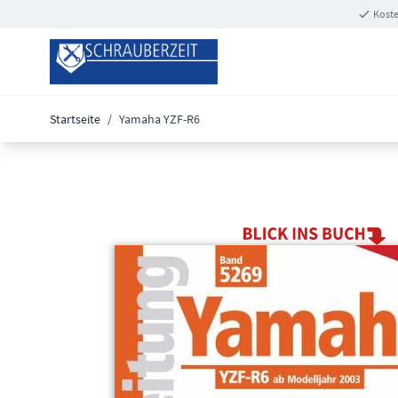
Zum Inhalt springen
Koste
Startseite
/
Yamaha YZF-R6
Main image
Click to view image in fullscreen