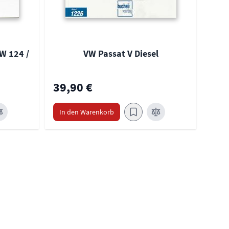
W 124 /
VW Passat V Diesel
39,90 €
39,
In den Warenkorb
In 