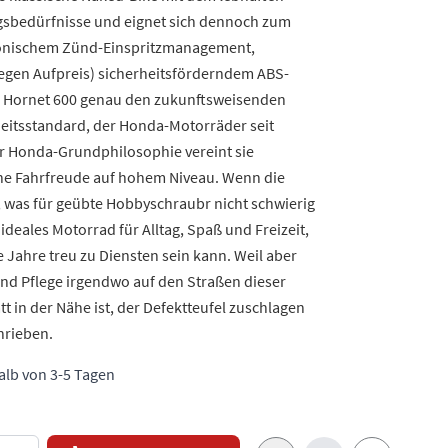
tagsbedürfnisse und eignet sich dennoch zum
tronischem Zünd-Einspritzmanagement,
gegen Aufpreis) sicherheitsförderndem ABS-
a Hornet 600 genau den zukunftsweisenden
eitsstandard, der Honda-Motorräder seit
er Honda-Grundphilosophie vereint sie
he Fahrfreude auf hohem Niveau. Wenn die
d, was für geübte Hobbyschraubr nicht schwierig
n ideales Motorrad für Alltag, Spaß und Freizeit,
 Jahre treu zu Diensten sein kann. Weil aber
nd Pflege irgendwo auf den Straßen dieser
 in der Nähe ist, der Defektteufel zuschlagen
hrieben.
halb von 3-5 Tagen
e