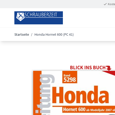
Zum Inhalt springen
Koste
Startseite
/
Honda Hornet 600 (PC 41)
Main image
Click to view image in fullscreen