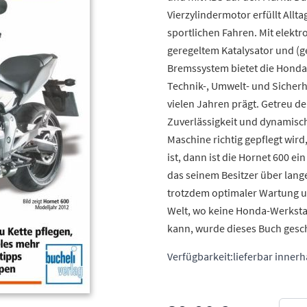
Vierzylindermotor erfüllt All
sportlichen Fahren. Mit elek
geregeltem Katalysator und (
Bremssystem bietet die Hond
Technik-, Umwelt- und Sicherh
vielen Jahren prägt. Getreu d
Zuverlässigkeit und dynamisc
Maschine richtig gepflegt wir
ist, dann ist die Hornet 600 ei
das seinem Besitzer über lange
trotzdem optimaler Wartung u
Welt, wo keine Honda-Werkstatt
kann, wurde dieses Buch gesc
Verfügbarkeit:
lieferbar inner
Meng