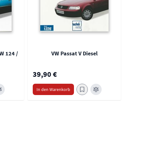
W 124 /
VW Passat V Diesel
39,90 €
39,
In den Warenkorb
In 