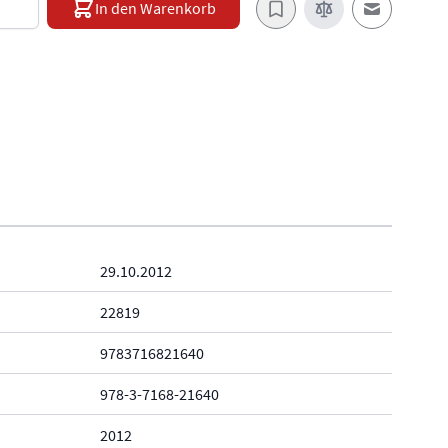
In den Warenkorb
E-Mail an e
29.10.2012
22819
9783716821640
978-3-7168-21640
2012