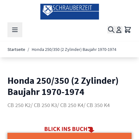
Zum Inhalt springen
Suche
Waren
Startseite
/
Honda 250/350 (2 Zylinder) Baujahr 1970-1974
Honda 250/350 (2 Zylinder)
Baujahr 1970-1974
CB 250 K2/ CB 250 K3/ CB 250 K4/ CB 350 K4
Main image
Click to view image in fullscreen