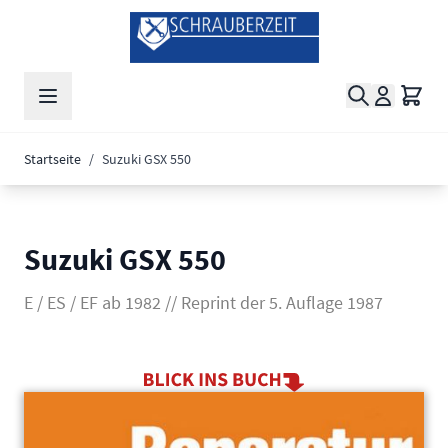
Zum Inhalt springen
Suche
Waren
Startseite
/
Suzuki GSX 550
Suzuki GSX 550
E / ES / EF ab 1982 // Reprint der 5. Auflage 1987
Main image
Click to view image in fullscreen