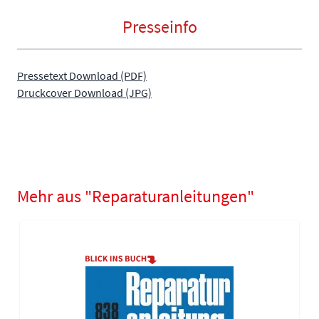
Presseinfo
Pressetext Download (PDF)
Druckcover Download (JPG)
Mehr aus "Reparaturanleitungen"
Navigating through the elements of the carousel is possible using
Press to skip carousel
Press to go to carousel navigation