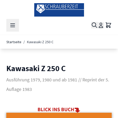
Zum Inhalt springen
Suche
Waren
Startseite
/
Kawasaki Z 250 C
Kawasaki Z 250 C
Ausführung 1979, 1980 und ab 1981 // Reprint der 5.
Auflage 1983
Main image
Click to view image in fullscreen