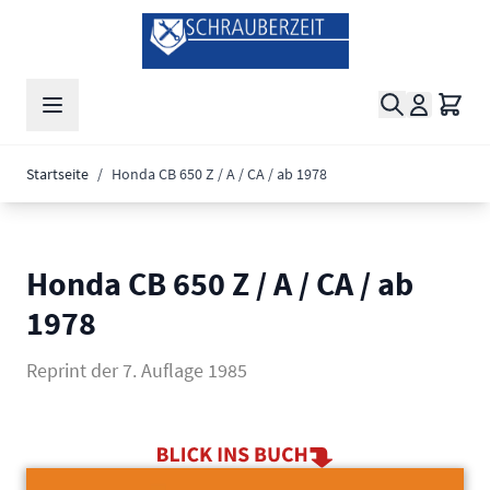
Zum Inhalt springen
Suche
Waren
Startseite
/
Honda CB 650 Z / A / CA / ab 1978
Honda CB 650 Z / A / CA / ab
1978
Reprint der 7. Auflage 1985
Main image
Click to view image in fullscreen