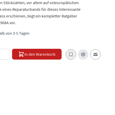
en Stückzahlen, vor allem auf osteuropäischen
 eines Reparaturbands für dieses interessante
ess erschienen, liegt ein kompletter Ratgeber
 968A vor.
halb von 3-5 Tagen
e
In den Warenkorb
E-Mail an e