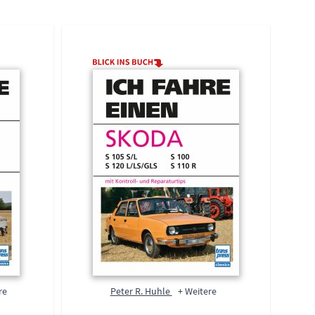
el navigation using the skip links.
re
Peter R. Huhle
+ Weitere