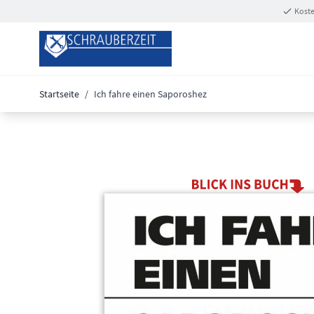
Zum Inhalt springen
Koste
Startseite
/
Ich fahre einen Saporoshez
Main image
Click to view image in fullscreen