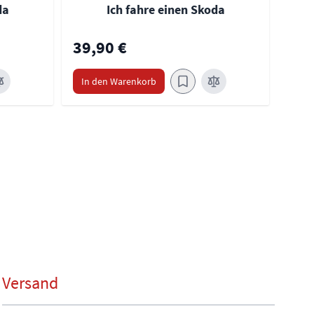
da
Ich fahre einen Skoda
C
39,90 €
39,
In den Warenkorb
In 
Versand