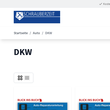
Zum Inhalt springen
Koste
Startseite
/
Auto
/
DKW
DKW
Grid
Liste