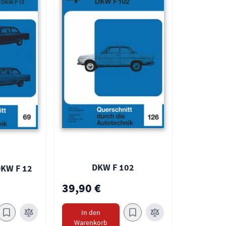
DKW F 102
DKW F 12
39,90 €
In den
Warenkorb