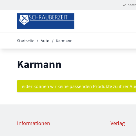
Zum Inhalt springen
Koste
Startseite
/
Auto
/
Karmann
Karmann
Leider können wir keine passenden Produkte zu ihrer Au
Informationen
Verlag