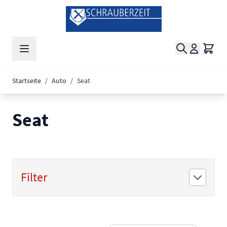
Zum Inhalt springen
Suche
Waren
Startseite
/
Auto
/
Seat
Seat
Filter
Zur Produktliste springen