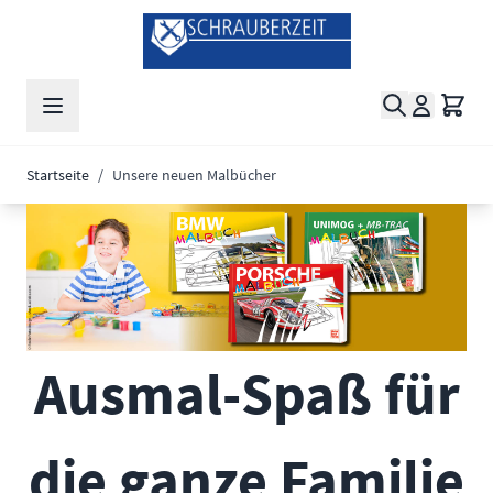
Zum Inhalt springen
Suche
Waren
Startseite
/
Unsere neuen Malbücher
Ausmal-Spaß für
die ganze Familie