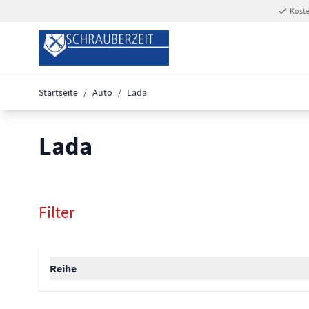
Zum Inhalt springen
Koste
Startseite
/
Auto
/
Lada
Lada
Filter
Zur Produktliste springen
filter
Reihe