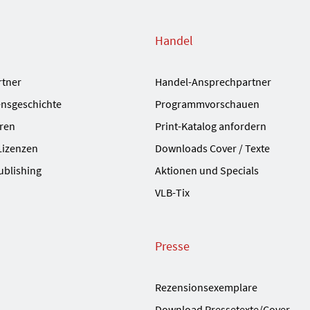
Handel
rtner
Handel-Ansprechpartner
nsgeschichte
Programmvorschauen
ren
Print-Katalog anfordern
Lizenzen
Downloads Cover / Texte
ublishing
Aktionen und Specials
VLB-Tix
Presse
Rezensionsexemplare
Download Pressetexte/Cover