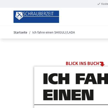
Zum Inhalt springen
Koste
Startseite
/
Ich fahre einen SHIGULI/LADA
Main image
Click to view image in fullscreen