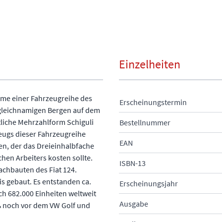
Einzelheiten
Name einer Fahrzeugreihe des
Erscheinungstermin
 gleichnamigen Bergen auf dem
tliche Mehrzahlform Schiguli
Bestellnummer
eugs dieser Fahrzeugreihe
EAN
gen, der das Dreieinhalbfache
en Arbeiters kosten sollte.
ISBN-13
achbauten des Fiat 124.
s gebaut. Es entstanden ca.
Erscheinungsjahr
ich 682.000 Einheiten weltweit
Ausgabe
ß noch vor dem VW Golf und