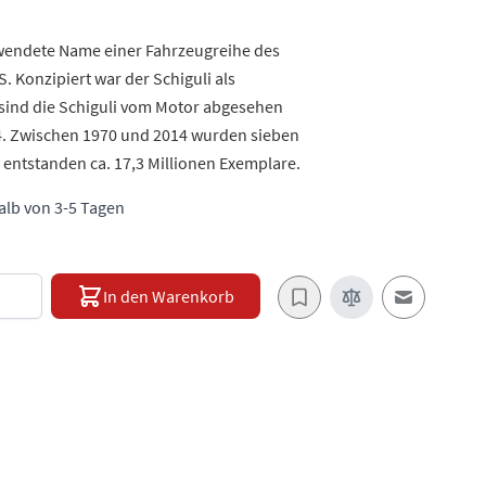
erwendete Name einer Fahrzeugreihe des
 Konzipiert war der Schiguli als
 sind die Schiguli vom Motor abgesehen
4. Zwischen 1970 und 2014 wurden sieben
 entstanden ca. 17,3 Millionen Exemplare.
halb von 3-5 Tagen
e
In den Warenkorb
E-Mail an e