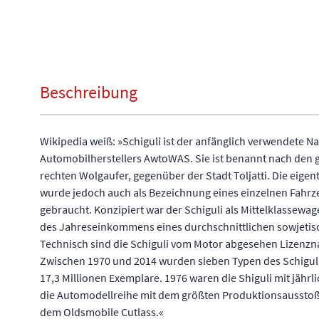
Beschreibung
Wikipedia weiß: »Schiguli ist der anfänglich verwendete 
Automobilherstellers AwtoWAS. Sie ist benannt nach den
rechten Wolgaufer, gegenüber der Stadt Toljatti. Die eigen
wurde jedoch auch als Bezeichnung eines einzelnen Fahrz
gebraucht. Konzipiert war der Schiguli als Mittelklassewa
des Jahreseinkommens eines durchschnittlichen sowjetisch
Technisch sind die Schiguli vom Motor abgesehen Lizenzn
Zwischen 1970 und 2014 wurden sieben Typen des Schiguli
17,3 Millionen Exemplare. 1976 waren die Shiguli mit jährl
die Automodellreihe mit dem größten Produktionsaussto
dem Oldsmobile Cutlass.«