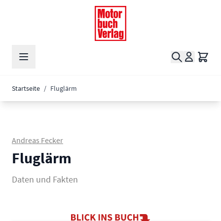
Zum Inhalt springen
Suche
Waren
Startseite
/
Fluglärm
Andreas Fecker
Fluglärm
Daten und Fakten