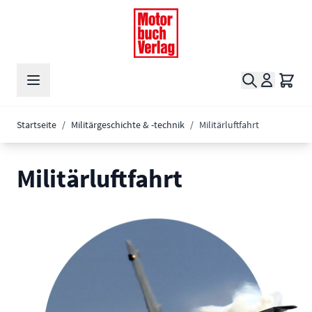
Zum Inhalt springen
Suche
Waren
Startseite
/
Militärgeschichte & -technik
/
Militärluftfahrt
Militärluftfahrt